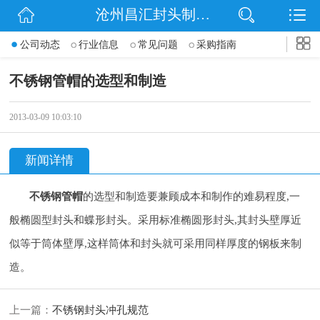
沧州昌汇封头制造有限公司
网站首页
公司动态
行业信息
常见问题
采购指南
公司简介
不锈钢管帽的选型和制造
信息动态
2013-03-09 10:03:10
产品展示
新闻详情
联系我们
不锈钢管帽
的选型和制造要兼顾成本和制作的难易程度,一
般椭圆型
封头
和蝶形
封头
。采用标准椭圆形
封头
,其
封头
壁厚近
似等于筒体壁厚,这样筒体和
封头
就可采用同样厚度的钢板来制
造。
上一篇：
不锈钢封头冲孔规范