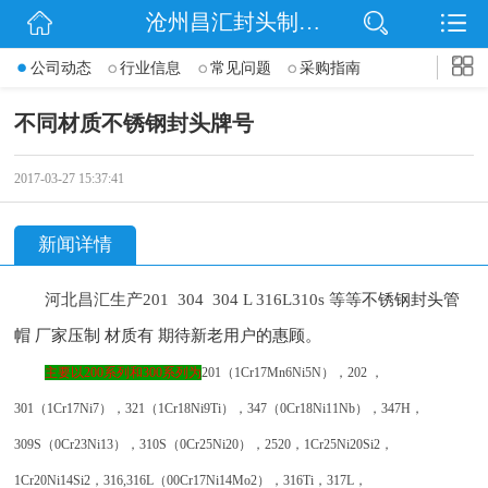
沧州昌汇封头制造有限公司
网站首页
公司动态
行业信息
常见问题
采购指南
公司简介
不同材质不锈钢封头牌号
信息动态
2017-03-27 15:37:41
产品展示
新闻详情
联系我们
河北昌汇生产201 304 304 L 316L310s 等等
不锈钢封头管
帽 厂家压制 材质有 期待新老用户的惠顾。
主要以200系列和300系列为
201（1Cr17Mn6Ni5N），202 ，
301（1Cr17Ni7），321（1Cr18Ni9Ti），347（0Cr18Ni11Nb），347H，
309S（0Cr23Ni13），310S（0Cr25Ni20），2520，1Cr25Ni20Si2，
1Cr20Ni14Si2，316,316L（00Cr17Ni14Mo2），316Ti，317L，