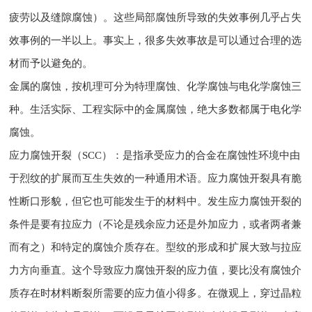
疲劳以及缝隙腐蚀）。这些局部腐蚀所导致的失效事例几乎占失
效事例的一半以上。事实上，很多失效事故是可以通过合理的选
材而予以避免的。
金属的腐蚀，按机理可分为特理腐蚀、化学腐蚀与电化学腐蚀三
种。生活实际、工程实际中的金属腐蚀，绝大多数都属于电化学
腐蚀。
应力腐蚀开裂（SCC）：是指承受应力的合金在腐蚀性环境中由
于烈纹的扩展而互生失效的一种通用术语。应力腐蚀开裂具有脆
性断口形貌，但它也可能发生于的材料中。发生应力腐蚀开裂的
条件是要有拉应力（不论是残余应力还是外加应力，或者两者兼
而有之）和特定的腐蚀介质存在。型纹的形成和扩展大致与拉应
力方向垂直。这个导致应力腐蚀开裂的应力值，要比没有腐蚀介
质存在时材料断裂所需要的应力值小得多。在微观上，穿过晶粒