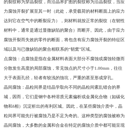
的裂纹称为穿晶裂纹，而沿晶界扩图的裂纹称为沿晶裂纹，当应
力腐蚀开裂扩展至其一时（此处，承受载荷的材料断面上的应力
达到它在空气中的断裂应力），则材料就按正常的裂纹（在韧性
材料中，通常是通过显微缺陷的聚合）而断开。因此，由于应力
腐蚀开裂而失效的零件的断面，将包含有应力腐蚀开裂的特征区
域以及与已微缺陷的聚合相联系的“韧窝”区域。
点腐蚀：点腐蚀是指在金属材料表面大部分不腐蚀或腐蚀轻微而
分散发生高度的局部腐蚀，常见蚀点的尺寸小于1.00mm，往往
大于表面孔径，轻者有较浅的蚀坑，严重的甚至形成穿孔。
晶间腐蚀：晶粒间界是结晶学取向不同的晶粒间紊乱错合的界
城，因而，它们是钢中各种溶质元素偏析或金属化合物（如碳化
物和δ相）沉淀析出的有利区城。因此，在某些腐蚀介质中，晶
粒间界可能先行被腐蚀乃是不足为奇的。这种类型的腐蚀被称为
晶间腐蚀，大多数的金属和合金在特定的腐蚀介质中都可能呈现