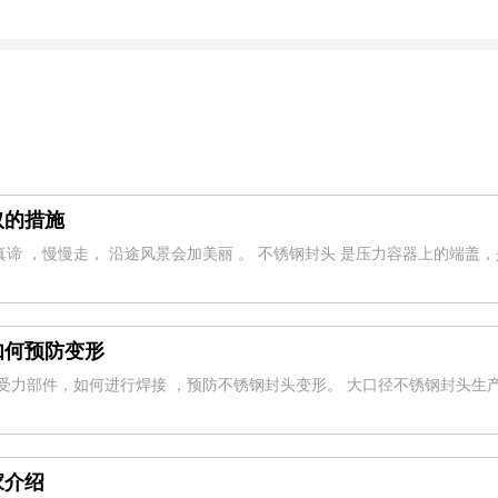
取的措施
谛 ，慢慢走， 沿途风景会加美丽 。 不锈钢封头 是压力容器上的端盖
如何预防变形
要受力部件，如何进行焊接 ，预防不锈钢封头变形。 大口径不锈钢封头生
家介绍