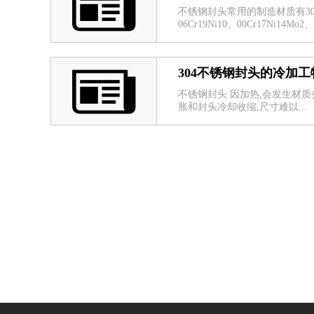
不锈钢封头常用的制造材质有304、304
06Cr19Ni10、00Cr17Ni14Mo2、
304不锈钢封头的冷加工
不锈钢封头 因加热,会发生材质
胀和封头冷却收缩,尺寸难以...