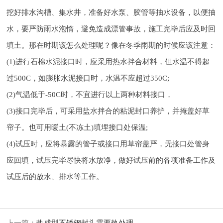
挖好排水沟槽、集水井，准备好水泵、胶管等抽水设备，以便抽
水，要严防雨水泡惰，避免造成漂管事故，施工完毕后应及时回
填土。那在时期该怎么处理呢？像在冬季雨期的时候
应该注意：
(1)进行石棉水泥接口时，应采用热水拌合材料，但水温不得超
过500C，如膨胀水泥接口时，水温不应超过350C;
(2)气温低于-50C时，不宜进行以上两种材料接口，
(3)接口完毕后，可采用盐水拌合的粘泥封口养护，并掩盖好草
帘子。也可用暖土(不冻土)填埋接口处保温;
(4)试压时，应将暴露的管子或接口用草帘盖严，无接口处管身
应回填，试压完毕尽快将水放净，做好试压前的各项准备工作及
试压后的放水、排水等工作。
上一篇：
热成型不锈钢封头需要热处理