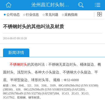
沧州昌汇封头制造有限公司
网站首页
公司动态
行业信息
常见问题
采购指南
公司简介
不锈钢封头的其他叫法及材质
信息动态
2014-08-05 09:10:28
产品展示
新闻详情
联系我们
不锈钢封头
的其他叫法：不锈钢无直边封头、桶体旋边、椭
圆封头、浅型封头、各种大小头旋边、不锈钢大小头旋边、平
底、半球型旋边、球形封头等。
规格：Ф32-6000
材质：304、304L、321、316、316L、310S、00Cr18Ni5Mo3Si2 (UNS S31500)
(3RE60) 、630、 00Cr22Ni5Mo3N (UNS S31803/S32205) (SAF2205) 、
00Cr25Ni7Mo4N (UNS S32750) (SAF2507)304、1Cr13、2Cr13、3Cr13、
1Cr17Ni2、双相钢、钢等材质。