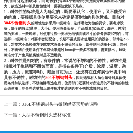
作用而引起的破坏，而耐蚀性指304不锈钢封头
抵抗介质腐蚀破坏的能
力，故当选材中涉及耐蚀性时，需要注意以下几点。
1．耐蚀性的标准是人为确定的，既要承认它，使用它，又不能受它
的约束，要根据具体使用要求来确定是否耐蚀的具体标准。目前对
304不锈钢封头
的耐蚀性多采用10级标准，选择哪做为蚀的要求，要考虑设
备，部个的特点(薄厚，大小)。使用寿命长短，产品质量(如杂质，颜色，纯度)
等的要求，一般说来，对使用过程中要求光洁镜面或尺寸的设备仪表和部件，可
选择1~3级标准；对要求密切配合，长期不漏或要求使用限长的设备，部件选2~5
级，对要求不高检修方便或要求寿命不很长的设备，部件则可选用4~7级，除例
外，不锈钢在使用条件下年腐蚀率超过1mm者一般多不选用，需要指出，10级
标准对于产生局部腐蚀时是不适用的。
2．耐蚀性是相对的，有条件的，常说的不锈钢的不锈性，耐蚀性是
指相对于生锈和不耐蚀而言，是指在条件下(介质，浓度，温度，杂
质，压力，流速等时)。截至目前为止，还没有在任何腐蚀环境中均
具有不锈性，耐蚀性的
304不锈钢封头
，因此选项材人员心须针对具体使
用条件加以选择，不锈钢牌号选定后，使用部门还要针对所选用的不锈钢的特性
正确使用，即合理选材加正确使用才能达到具有不锈性或蚀的目的。
上一篇：
316L不锈钢封头与微观经济形势的调整
下一篇：
大型不锈钢封头选材标准