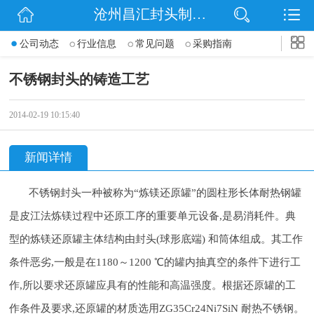
沧州昌汇封头制造有限公司
网站首页
公司动态
行业信息
常见问题
采购指南
公司简介
不锈钢封头的铸造工艺
信息动态
2014-02-19 10:15:40
产品展示
新闻详情
联系我们
不锈钢封头一种被称为“炼镁还原罐”的圆柱形长体耐热钢罐
是皮江法炼镁过程中还原工序的重要单元设备,是易消耗件。典
型的炼镁还原罐主体结构由封头(球形底端) 和筒体组成。其工作
条件恶劣,一般是在1180～1200 ℃的罐内抽真空的条件下进行工
作,所以要求还原罐应具有的性能和高温强度。根据还原罐的工
作条件及要求,还原罐的材质选用ZG35Cr24Ni7SiN 耐热不锈钢。