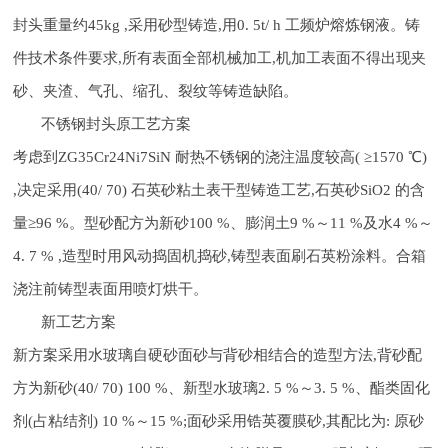
封头重量约45kg ,采用砂型铸造,用0. 5t/ h 工频炉熔炼钢液。铸
件技术条件要求,所有表面全部机械加工,机加工表面不得出现夹
砂、夹渣、气孔、缩孔、裂纹等铸造缺陷。
不锈钢封头原工艺方案
考虑到ZG35Cr24Ni7SiN 耐热不锈钢的浇注温度较高( ≥1570 ℃)
,决定采用(40/ 70) 石英砂粘土表干型铸造工艺,石英砂SiO2 的含
量≥96 %。型砂配方为新砂100 %、膨润土9 %～11 %及水4 %～
4. 7 % ,造型时用风动捣固机捣砂,铸型表面刷石英粉涂料。合箱
浇注前铸型表面用喷灯烘干。
新工艺方案
新方案采用水玻璃自硬砂面砂与背砂相结合的造型方法,背砂配
方为新砂(40/ 70) 100 %、新型水玻璃2. 5 %～3. 5 %、酯类固化
剂(占粘结剂) 10 %～15 %;面砂采用锆英覆膜砂,其配比为: 原砂