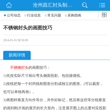
沧州昌汇封头制造有限公司
网站首页
公司动态
行业信息
常见问题
采购指南
公司简介
不锈钢封头的画图技巧
信息动态
2014-01-01 08:56:09
产品展示
新闻详情
联系我们
不锈钢封头
的画图技巧：
1)先按实际尺寸画出弯头侧面投影。包括接缝线。
2)按线把每一个封闭线框图形分割成独立的图形。(可以裁剪，
也可以单独再画）。
3)将图样垂直方向作等分，并作好标记，然后将这些等分线垂直
的画到刚才画的展开的长方形内，注意展开图上的点要对应投影