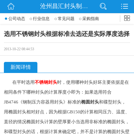
沧州昌汇封头制造有限公司
网站首页
公司动态
行业信息
常见问题
采购指南
公司简介
选用不锈钢封头根据标准去选还是实际厚度选择
信息动态
2013-10-22 08:44:53
产品展示
新闻详情
联系我们
在平时选用
不锈钢封头
时，使用哪种封头好坏主要依据是在
相同条件下哪种封头的计算厚度小即为：如果选用符合
JB4746《钢制压力容器用封头》标准的
椭圆封头
和碟型封头，
用椭圆封头相对好点，因为根据GB150的计算相同压力、温度、
直径的情况椭圆封头计算的壁厚要小当选用非标准的椭圆封头，
和碟型封头的话，根据计算来确定吧，并不是计算的椭圆封头壁