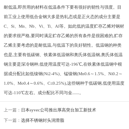
耐低温,即所用的材料在低温条件下要有很好的韧性与强度。目
前工业上使用低合金钢大多是热轧态或是正火态的成分主要是
C、Si、Mn、Nb、Vi、Ti、Al等。如此低的温度贮存乙烯对钢材
的要求很严格,要同时满足贮存乙烯的所有条件是很困难的,贮存
乙烯主要考虑的是耐低温,与低温下的良好韧性。低温钢的种类
也是,主要有低碳钢、铁素体低温钢和奥氏体低温钢,奥氏体低温
钢主要是深冷钢种,
低使用温度可达-196℃,在铁素体低温钢中根
据成分配比如低镍钢(Ni2-4%)、锰镍钢(Mn0.6～1.5%、Ni0.2～
1.0%、Mo0.4～0.6%、C≤0.25%),这些钢种于低碳钢,
低使用温度
可达-110℃左右。成分配比不同与金......。
上一篇：
日本syvec公司推出厚高突台加工新技术
下一篇：
选择不锈钢封头润滑脂