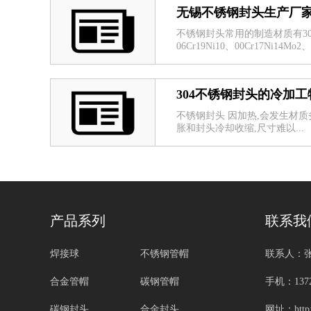
无锡不锈钢封头生产厂
不锈钢封头常用的制造材质有304、304
06Cr19Ni10、00Cr17Ni14Mo2、
304不锈钢封头的冷加工
不锈钢封头 因加热,会发生材质
胀和封头冷却收缩,尺寸难以...
产品系列
联系我
焊接球
不锈钢管帽
联系人：
合金管帽
碳钢管帽
手机：1372
碳钢封头
合金封头
网址：http:/