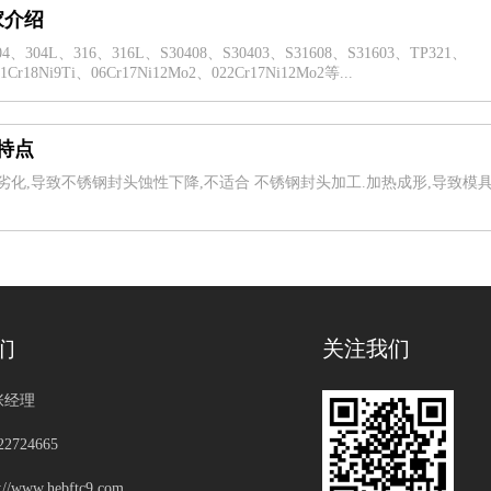
家介绍
L、316、316L、S30408、S30403、S31608、S31603、TP321、
1Cr18Ni9Ti、06Cr17Ni12Mo2、022Cr17Ni12Mo2等...
特点
劣化,导致不锈钢封头蚀性下降,不适合 不锈钢封头加工.加热成形,导致模
们
关注我们
张经理
2724665
/www.hebftc9.com