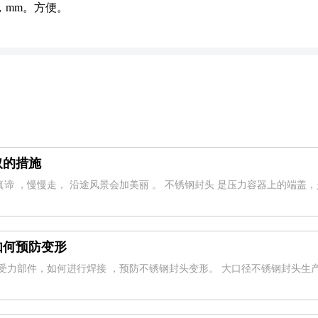
，mm。方便。
取的措施
谛 ，慢慢走， 沿途风景会加美丽 。 不锈钢封头 是压力容器上的端盖
如何预防变形
要受力部件，如何进行焊接 ，预防不锈钢封头变形。 大口径不锈钢封头生