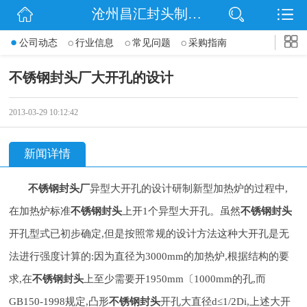
沧州昌汇封头制造有限公司
网站首页
公司动态
行业信息
常见问题
采购指南
公司简介
不锈钢封头厂大开孔的设计
信息动态
2013-03-29 10:12:42
产品展示
新闻详情
联系我们
不锈钢封头厂
异型大开孔的设计研制新型加热炉的过程中,
在加热炉标准
不锈钢封头
上开1个异型大开孔。虽然
不锈钢封头
开孔型式已初步确定,但是按照常规的设计方法这种大开孔是无
法进行强度计算的:因为直径为3000mm的加热炉,根据结构的要
求,在
不锈钢封头
上至少需要开1950mm〔1000mm的孔,而
GB150-1998规定,凸形
不锈钢封头
开孔
大直径d≤1/2Di,上述大开