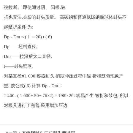
被拉断。 即使通过阴、 阳模,皱
折也无法,会影响封头质量。 高碳钢和普通低碳钢椭球体封头不
起皱折条件 为:
Dp - Dm < ( 1 ～20) t ( 6)
Dp——坯料直径,
Dm——拉深后大口直径,
t——封头壁厚。
对某直径∀1 000 容器封头,初期冲压过程中皱 折和鼓包现象严
重, 按公式( 6) 计算 Dp - Dm=
1 400- ( 1 000+ 50+ 76×2) = 198> 20t 容易产生 皱折和鼓包, 所以
对模具进行了完善,采用增加压边
上一篇：
不锈钢封头厂成型生产过程