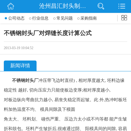
沧州昌汇封头制造有限公司
网站首页
公司动态
行业信息
常见问题
采购指南
公司简介
不锈钢封头厂对焊缝长度计算公式
信息动态
2013-03-19 10:04:52
产品展示
新闻详情
联系我们
不锈钢封头厂
冲压带飞边时直径) , 相对厚度越大, 坯料边缘
稳定性 越好, 切向压应力只能使板边变厚;相对厚度越小,
对板边纵向弯曲抗力越小, 易丧失稳定而起皱。此 外,热冲时板坯
料加热温度不均、 模具间隙及下模圆
角太大、 坯料划、 碰伤严重、 压边力太小或不均等都 能产生皱
折和鼓包。坯料产生皱折后,很难通过阴、 阳模具间的间隙, 容易