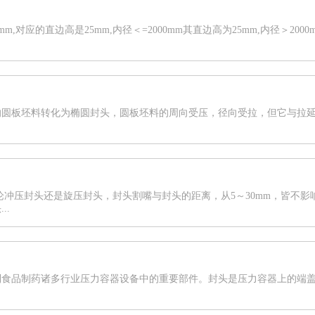
mm,对应的直边高是25mm,内径＜=2000mm其直边高为25mm,内径＞2000
的圆板坯料转化为椭圆封头，圆板坯料的周向受压，径向受拉，但它与拉
论冲压封头还是旋压封头，封头割嘴与封头的距离，从5～30mm，皆不影
..
到食品制药诸多行业压力容器设备中的重要部件。封头是压力容器上的端