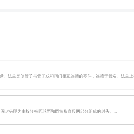
盘或突缘。法兰是使管子与管子或和阀门相互连接的零件，连接于管端。法兰上
圆封头即为由旋转椭圆球面和圆筒形直段两部分组成的封头。...