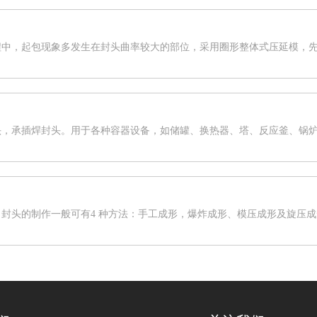
程中，起包现象多发生在封头曲率较大的部位，采用圈形整体式压延模，
头，承插焊封头。用于各种容器设备，如储罐、换热器、塔、反应釜、锅
封头的制作一般可有4 种方法：手工成形，爆炸成形、模压成形及旋压