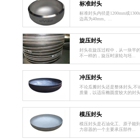
标准封头
标准封头内径是1200mm或1300
边高为40mm。...
旋压封头
封头在旋压过程中，从一块平
不一样的，旋压时滚轮与坯...
冲压封头
不论瓜瓣封头还是整体封头,不
质量，以适应椭圆度较大的封头.
模压封头
模压封头是石油化工、原子能
力容器的一个主要承压部件...