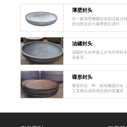
薄壁封头
在一般薄壁椭圆封头的压延过
折边附近的大曲率部位进行...
油罐封头
油罐封头在焊接上分为对焊封
设备等。...
碟形封头
碟形封头，即：标准椭圆封头，
工及模压成形现在国内普遍采...